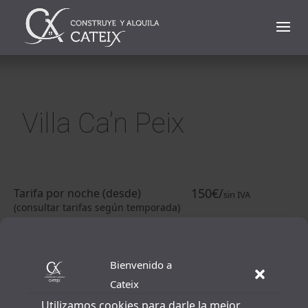
Villa Ca’n Peix
150€/
Tarifa por noche (desde)
sin IVA
(consultar tarifas según temporada)
Alquiler larga duración
4.500€/
sin IVA
(Tarifa por mes)
Bienvenido a
Cateix
2.700€/
Tarifa Productoras
sin IVA
Utilizamos cookies para darle la mejor