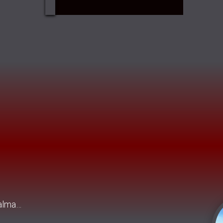
 alma…