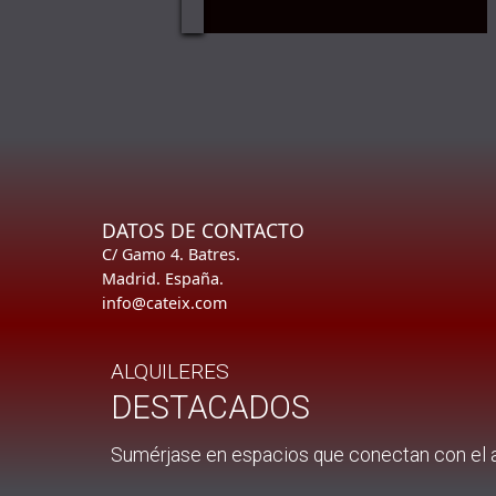
DATOS DE CONTACTO
P
C/ Gamo 4. Batres.
P
Madrid. España.
P
info@cateix.com
P
ALQUILERES
DESTACADOS
Sumérjase en espacios
que
conectan con el