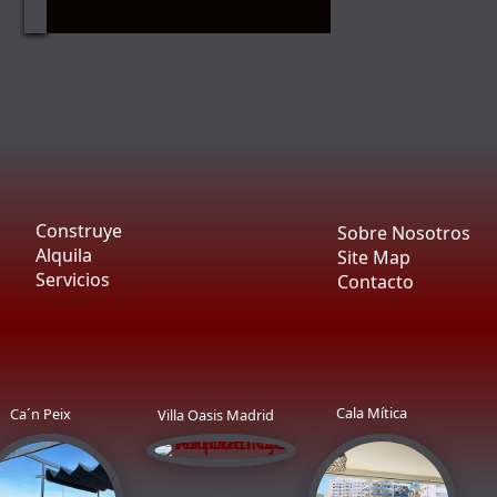
Construye
Sobre Nosotros

P
Alquila
Site Map
P
P
Servicios
Contacto
P
P
Cala Mítica
Ca´n Peix
Villa Oasis Madrid