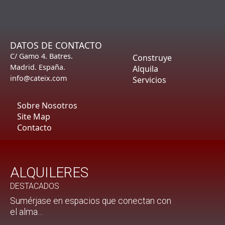
DATOS DE CONTACTO
P
C/ Gamo 4. Batres.
Construye
P

Madrid. España.
Alquila
P
P
info@cateix.com
Servicios
P
P
Sobre Nosotros
P
Site Map
P
Contacto
P
ALQUILERES
DESTACADOS
Sumérjase en espacios
que
conectan con
el alma…