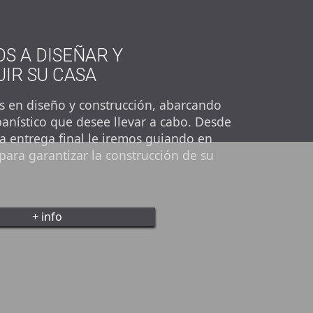
S A DISEÑAR Y
IR SU CASA
s en diseño y construcción, abarcando
anístico que desee llevar a cabo. Desde
 la entrega final le iremos guiando en
para garantizar la construcción de su
+ info