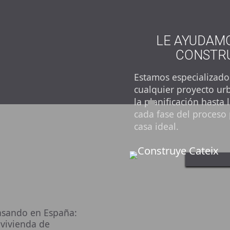
LE AYUDAMO
CONSTRU
Estamos especializado
cualquier proyecto urb
la planificación hasta
cada fase del proceso 
casa ideal.
rasando en España:
 vivienda de