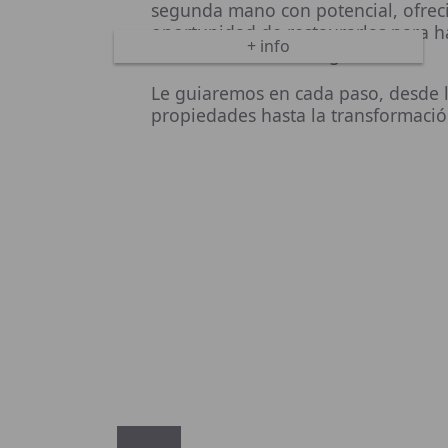
segunda mano con potencial, ofrec
oportunidad de restaurarlas para ha
+ info
en un mercado en auge.
Le guiaremos en cada paso, desde l
propiedades hasta la transformaci