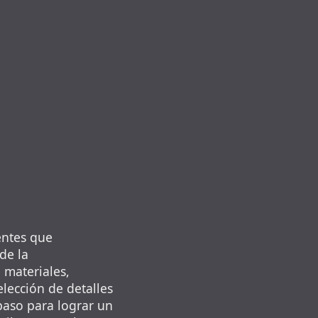
entes que
de la
 materiales,
elección de detalles
aso para lograr un