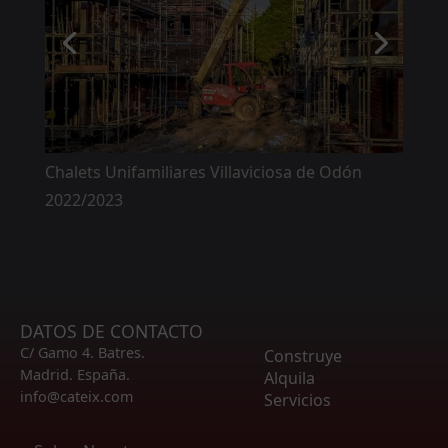
Chalets Unifamiliares Villaviciosa de Odón
2022/2023
DATOS DE CONTACTO
P
C/ Gamo 4. Batres.
Construye
P

Madrid. España.
Alquila
P
P
info@cateix.com
Servicios
P
P