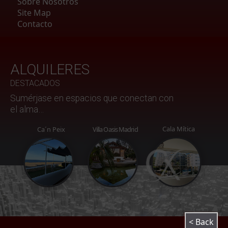
Sobre Nosotros
P
Site Map
P
Contacto
P
ALQUILERES
DESTACADOS
Sumérjase en espacios
que
conectan con
el alma…
Cala Mítica
Ca´n Peix
Villa Oasis Madrid
Política de coockies
Aviso legal
Política de privacidad
< Back